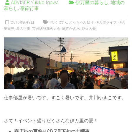
ADVISER Yukiko Igawa
伊万里の暮らし
,
地域の
暮らし
,
季節行事
2016年8月9日
PORT3316
,
どっちゃん祭り
,
伊万里ライフ
,
伊万
里観光
,
夏の行事
,
市民納涼花火大会
,
筋肉かき氷
,
花火大会
仕事部屋が暑いです。すごく暑いです。井川ゆきこです。
さて！イベント盛りだくさんな伊万里の夏！
商店街の夏祭り(1) 7月下旬の土曜夜