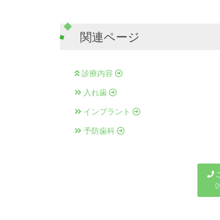
関連ページ
診療内容
入れ歯
インプラント
予防歯科
ご
0