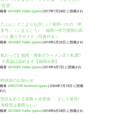
”佐賀”」
稿者:
ADVISER Yukiko Igawa
|
2017年7月28日 に投稿され
（たぶん）どこよりも詳しい‼︎ 昭和バスの「伊
万里号」（いまりごう） 福岡〜伊万里間の高
速バス 乗り方ガイド（写真付き）
稿者:
ADVISER Yukiko Igawa
|
2015年2月23日 に投稿され
【私だって】福岡・博多のラーメン店☆私選5
店 ※異論は認めます【福岡出身】
稿者:
ADVISER Yukiko Igawa
|
2015年4月7日 に投稿され
臨時休診のお知らせ
稿者:
DIRECTOR Norimichi Igawa
|
2026年7月13日 に投稿
れた
型店をめぐる冒険 in 佐世保 …そして発見!!
西海模型は素晴らしい
稿者:
ADVISER Yukiko Igawa
|
2016年6月28日 に投稿され