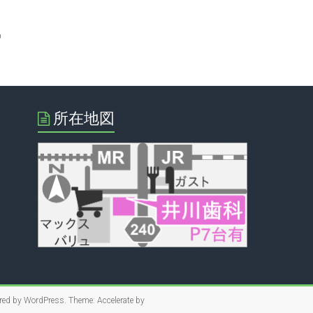
所在地図
red by
WordPress
. Theme: Accelerate by