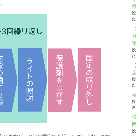
す。
県
投
た
投
た
投
た
投
さ
模
投