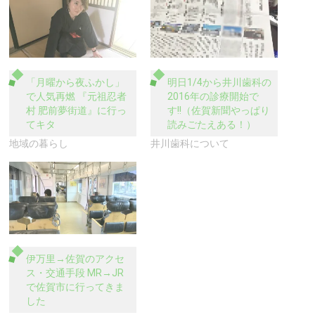
「月曜から夜ふかし」
明日1/4から井川歯科の
で人気再燃 『元祖忍者
2016年の診療開始で
村 肥前夢街道』に行っ
す!!（佐賀新聞やっぱり
てキタ
読みごたえある！）
地域の暮らし
井川歯科について
伊万里→佐賀のアクセ
ス・交通手段 MR→JR
で佐賀市に行ってきま
した