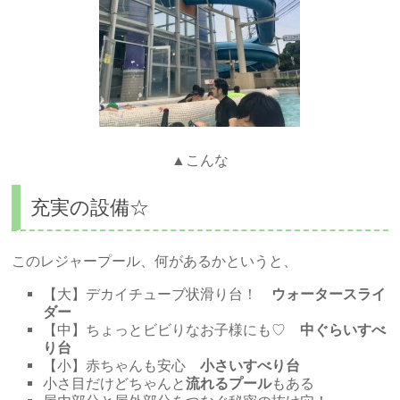
▲こんな
充実の設備☆
このレジャープール、何があるかというと、
【大】デカイチューブ状滑り台！
ウォータースライ
ダー
【中】ちょっとビビりなお子様にも♡
中ぐらいすべ
り台
【小】赤ちゃんも安心
小さいすべり台
小さ目だけどちゃんと
流れるプール
もある