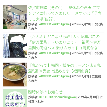
佐賀市攻略（その1） 夏休み企画★ アマ
ンディに行ってきました さすがは「子育
てし大県”佐賀”」
投稿者:
ADVISER Yukiko Igawa
|
2017年7月28日 に投稿
された
（たぶん）どこよりも詳しい‼︎ 昭和バスの
「伊万里号」（いまりごう） 福岡〜伊万
里間の高速バス 乗り方ガイド（写真付き）
投稿者:
ADVISER Yukiko Igawa
|
2015年2月23日 に投稿
された
【私だって】福岡・博多のラーメン店☆私
選5店 ※異論は認めます【福岡出身】
投稿者:
ADVISER Yukiko Igawa
|
2015年4月7日 に投稿
された
臨時休診のお知らせ
投稿者:
DIRECTOR Norimichi Igawa
|
2026年7月13日 に
投稿された