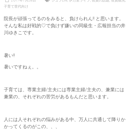
2017年7月28日
シュフLife
,
伊万里ライフ
,
佐賀の話題
,
佐賀観光
,
子育て世代向け
院長が頑張ってるのをみると、負けられん!! と思います。
そんな私は好戦的♡で負けず嫌いの同級生・広報担当の井
川ゆきこです。
暑い!!
暑いですねぇ。。
子育ては、専業主婦/主夫には専業主婦/主夫の、兼業には
兼業の、それぞれの苦労があるもんだと思います。
人には人それぞれの悩みがある中、万人に共通して降りか
かってくるのがこの、、、