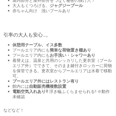
屋内部分と屋外部分をつなぐ秘密の抜け穴！
大人もくつろげる、
ジャグジープール
赤ちゃん向け 浅いプールあり
引率の大人も安心…。
休憩用テーブル、イス多数
プールエリア内にも
簡単な荷物置き棚あり
プールエリア内にも
お手洗い・シャワーあり
着替えは、温泉と共用のシッカリした更衣室（プール
エリア外）でできて、そのまま鍵付きロッカーに荷物
を保管できる。更衣室からプールエリアは水着で移動
可。
プールエリア外にはレストラン有り
館内には
自動販売機複数設置
電動空気入れあり!!
浮き輪ふくらませられる!! ※動作
未確認
などなど！