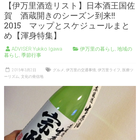
【伊万里酒造リスト】日本酒王国佐
賀 酒蔵開きのシーズン到来!!
2015 マップとスケジュールまと
め【渾身特集】
ADVISER Yukiko Igawa
伊万里の暮らし
,
地域の
暮らし
,
季節行事
2015年3月2日
グルメ
,
伊万里の交通事情
,
伊万里ライフ
,
医療ツ
ーリズム
,
文化の発信地