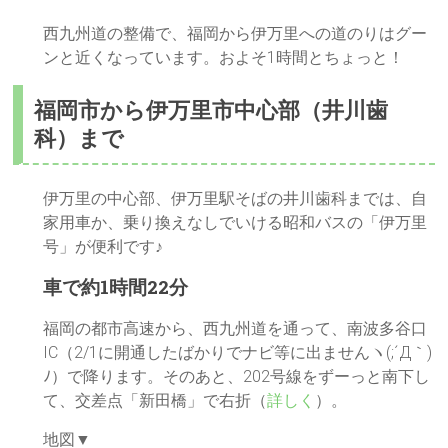
西九州道の整備で、福岡から伊万里への道のりはグー
ンと近くなっています。およそ1時間とちょっと！
福岡市から伊万里市中心部（井川歯
科）まで
伊万里の中心部、伊万里駅そばの井川歯科までは、自
家用車か、乗り換えなしでいける昭和バスの「伊万里
号」が便利です♪
車で約1時間22分
福岡の都市高速から、西九州道を通って、南波多谷口
IC（2/1に開通したばかりでナビ等に出ませんヽ(;´Д｀)
ﾉ）で降ります。そのあと、202号線をずーっと南下し
て、交差点「新田橋」で右折（
詳しく
）。
地図▼