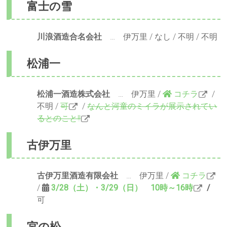
富士の雪
川浪酒造合名会社
… 伊万里 / なし / 不明 / 不明
松浦一
松浦一酒造株式会社
… 伊万里 /
コチラ
/
不明 /
可
/
なんと河童のミイラが展示されてい
るとのこと!!
古伊万里
古伊万里酒造有限会社
… 伊万里 /
コチラ
/
3/28（土）・3/29（日） 10時～16時
/
可
宮の松