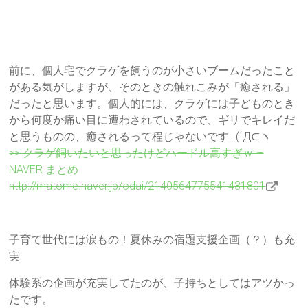
前に、個人宅でクラゲを飼うのが小さいブームだったこと
がある気がしますが、そのときの触れこみが「癒される」
だったと思います。個人的には、クラゲには子どものとき
から何度か痛い目に遭わされているので、ギリでキレイだ
と思うものの、癒されるって程じゃないです…(´Д⊂ヽ
>> クラゲ飼いたいと思ったけどハードル高すぎｗ –
NAVER まとめ
http://matome.naver.jp/odai/2140564775541431801
子育て世代には涙もの！夏休みの宿題支援企画（？）も充
実
体験系の企画が充実してたのが、子持ちとしてはアツかっ
たです。