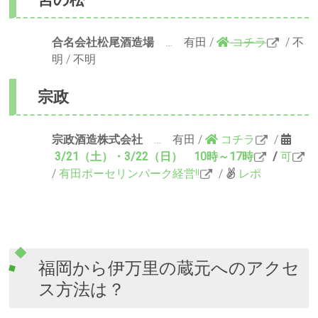
合名会社松尾酒造場
… 有田 /
コチラ
/ 不
明 / 不明
宗政
宗政酒造株式会社
… 有田 /
コチラ
/
3/21（土）・3/22（日） 10時～17時
/
可
/
有田ポーセリンパーク経営!!
/
レポ
福岡から伊万里の蔵元へのアクセ
ス方法は？