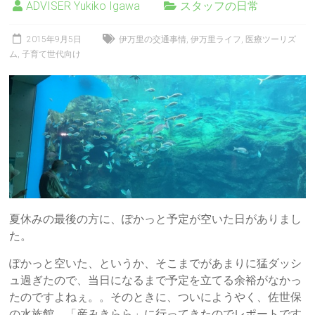
ADVISER Yukiko Igawa
スタッフの日常
2015年9月5日
伊万里の交通事情
,
伊万里ライフ
,
医療ツーリズ
ム
,
子育て世代向け
夏休みの最後の方に、ぽかっと予定が空いた日がありまし
た。
ぽかっと空いた、というか、そこまでがあまりに猛ダッシ
ュ過ぎたので、当日になるまで予定を立てる余裕がなかっ
たのですよねぇ。。そのときに、ついにようやく、佐世保
の水族館、「産みきらら」に行ってきたのでレポートです