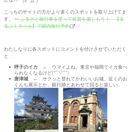
だな?? (# ﾟДﾟ)
こっちのサイトの方がより多くのスポットを取り上げてま
す。
>> ふるさと旅行券を使って佐賀を楽しもう！ 【る
るぶトラベル】で国内旅行予約
わたしなりに各スポットにコメントを付けさせていただく
と…
呼子のイカ
← ウマイよね。東京や福岡でイカ食べ
られなくなるけど(￣▽￣)
唐津城
← サクッと登れてかわいいお城。近くのお
くんち展示とか、銀行跡とあわせて回ると楽しい。