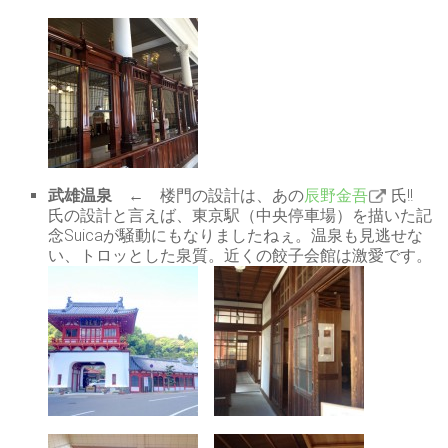
武雄温泉
← 楼門の設計は、あの
辰野金吾
氏!!
氏の設計と言えば、東京駅（中央停車場）を描いた記
念Suicaが騒動にもなりましたねぇ。温泉も見逃せな
い、トロッとした泉質。近くの餃子会館は激愛です。