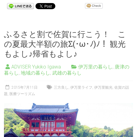
ふるさと割で佐賀に行こう！ こ
の夏最大半額の旅Σ(･ω･ﾉ)ﾉ！ 観光
もよし♪帰省もよし♪
ADVISER Yukiko Igawa
伊万里の暮らし
,
唐津の
暮らし
,
地域の暮らし
,
武雄の暮らし
2015年7月11日
三方良し
,
伊万里ライフ
,
伊万里観光
,
佐賀の話
題
,
医療ツーリズム