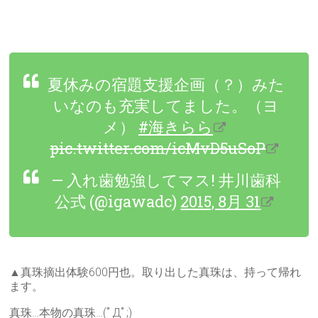
夏休みの宿題支援企画（？）みた
いなのも充実してました。（ヨ
メ）
#海きらら
pic.twitter.com/icMvD5uSoP
— 入れ歯勉強してマス! 井川歯科
公式 (@igawadc)
2015, 8月 31
▲真珠摘出体験600円也。取り出した真珠は、持って帰れ
ます。
真珠…本物の真珠…(ﾟДﾟ;)