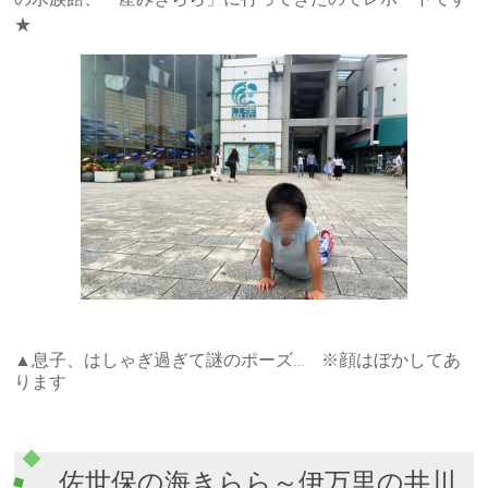
★
▲息子、はしゃぎ過ぎて謎のポーズ… ※顔はぼかしてあ
ります
佐世保の海きらら～伊万里の井川