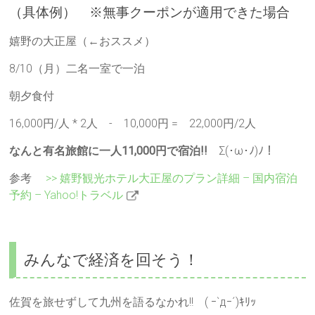
（具体例） ※無事クーポンが適用できた場合
嬉野の大正屋（←おススメ）
8/10（月）二名一室で一泊
朝夕食付
16,000円/人 * 2人 - 10,000円 = 22,000円/2人
なんと有名旅館に一人11,000円で宿泊!!
Σ(･ω･ﾉ)ﾉ！
参考
>> 嬉野観光ホテル大正屋のプラン詳細 – 国内宿泊
予約 – Yahoo!トラベル
みんなで経済を回そう！
佐賀を旅せずして九州を語るなかれ!! ( ｰ`дｰ´)ｷﾘｯ