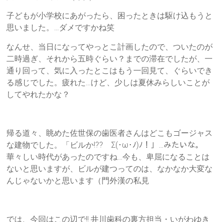
子どもが小学校にあがったら、困ったときは駆け込もうと
思いました。…ダメですかね笑
なんせ、当日になってやっとこ計画したので、ついたのが
二時過ぎ、それから五時ぐらい？までの滞在でしたが、一
通り回って、気に入ったとこはもう一回見て、ぐらいでき
る感じでした。疲れた…けど、少しは夏休みらしいことが
してやれたかな？
帰る道々、眺めた佐世保の歯医者さんはどこもゴージャス
な建物でした。「ビルか!?? Σ(･ω･ﾉ)ﾉ！」…みたいな。
華々しい時代があったのですね…今も、卑屈になることは
ないと思いますが、ビルが建つってのは、なかなか大変な
んじゃないかと思います（門外漢の私見
では、今回はこの辺で!! 井川歯科の裏方担当・いがわゆき