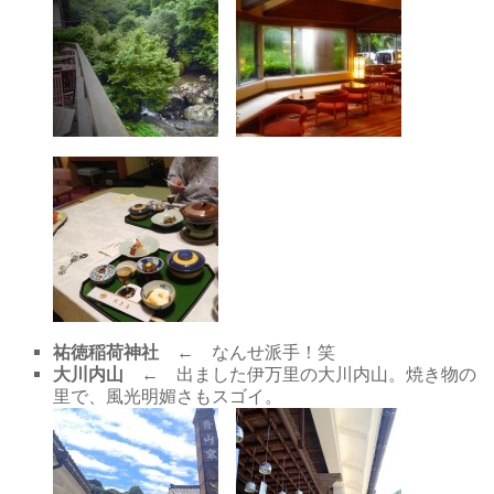
祐徳稲荷神社
← なんせ派手！笑
大川内山
← 出ました伊万里の大川内山。焼き物の
里で、風光明媚さもスゴイ。