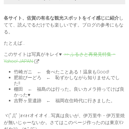
各サイト、佐賀の有名な観光スポットをイイ感じに紹介
し
てて、読んでるだけでも楽しいです。ブログの参考にもな
る。
たとえば…
このサイトは写真がキレイ♥
>> ふるさと再発見特集 –
Yahoo! JAPAN
竹崎ガニ ← 食べたことある！温泉もGood!
肥前びーどろ ← 恥ずかしながら知りませんでし
た!!
棚田 ← 福島のは行った。良いカメラ持ってけば良
かった♥
吉野ヶ里遺跡 ← 福岡在住時代に行きました。
ヾ(ﾟДﾟ )ｫｨｫｨオイオイ…写真は良いが、伊万里牛・伊万里焼
が無いじゃーないか。さてはこのページ作ったのは東京ﾓﾝ