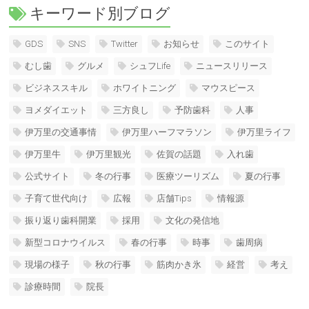
キーワード別ブログ
GDS
SNS
Twitter
お知らせ
このサイト
むし歯
グルメ
シュフLife
ニュースリリース
ビジネススキル
ホワイトニング
マウスピース
ヨメダイエット
三方良し
予防歯科
人事
伊万里の交通事情
伊万里ハーフマラソン
伊万里ライフ
伊万里牛
伊万里観光
佐賀の話題
入れ歯
公式サイト
冬の行事
医療ツーリズム
夏の行事
子育て世代向け
広報
店舗Tips
情報源
振り返り歯科開業
採用
文化の発信地
新型コロナウイルス
春の行事
時事
歯周病
現場の様子
秋の行事
筋肉かき氷
経営
考え
診療時間
院長