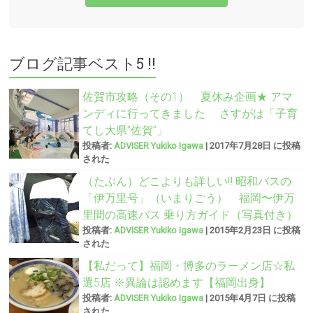
ブログ記事ベスト5 !!
佐賀市攻略（その1） 夏休み企画★ アマ
ンディに行ってきました さすがは「子育
てし大県”佐賀”」
投稿者:
ADVISER Yukiko Igawa
|
2017年7月28日 に投稿
された
（たぶん）どこよりも詳しい‼︎ 昭和バスの
「伊万里号」（いまりごう） 福岡〜伊万
里間の高速バス 乗り方ガイド（写真付き）
投稿者:
ADVISER Yukiko Igawa
|
2015年2月23日 に投稿
された
【私だって】福岡・博多のラーメン店☆私
選5店 ※異論は認めます【福岡出身】
投稿者:
ADVISER Yukiko Igawa
|
2015年4月7日 に投稿
された