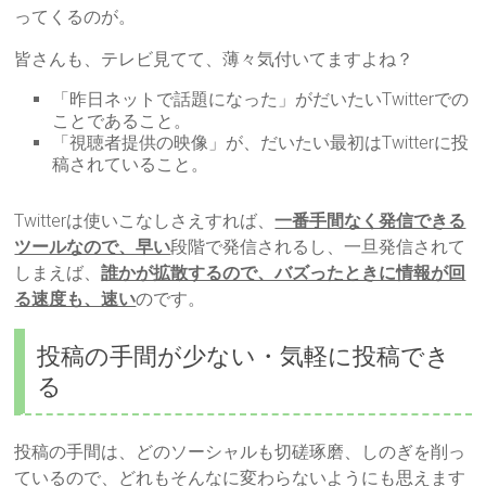
ってくるのが。
皆さんも、テレビ見てて、薄々気付いてますよね？
「昨日ネットで話題になった」がだいたいTwitterでの
ことであること。
「視聴者提供の映像」が、だいたい最初はTwitterに投
稿されていること。
Twitterは使いこなしさえすれば、
一番手間なく発信できる
ツールなので、早い
段階で発信されるし、一旦発信されて
しまえば、
誰かが拡散するので、バズったときに情報が回
る速度も、速い
のです。
投稿の手間が少ない・気軽に投稿でき
る
投稿の手間は、どのソーシャルも切磋琢磨、しのぎを削っ
ているので、どれもそんなに変わらないようにも思えます