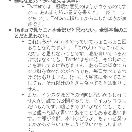
極端な意見・強い意見は慎重に
Twitterでは、極端な意見のほうがウケるのです
が…。あんまり強い意見を書くと、「炎上」し
がちです。Twitterに慣れてからにしたほうが無
難です。
Twitterで見たことを全部だと思わない。全部本当のこ
とだと思わない。
これは私がTwitterをやっていてちょこちょこ困
ることなんですが…。「この人いつもこうなん
だな」と思わないことです。嘘を書いているわ
けではなくても、Twitterはその時、その時のこ
とを表してるに過ぎません。ある日の昼食でカ
ップ麺を食べたのが本当でも、毎日食べてるわ
けではありません。けっこう頻繁に食べてると
しても、それ以外のときも食べてるとは限りま
せん。
また、インスタほどその傾向はないかもしれま
せんが、誰でも公開するなら、イイカッコウし
たいもんです。嘘とまではいかなくても、ちょ
っと盛った話が書いてあることもあると思いま
す。全部が全部、本当かどうか、ちょっと疑っ
てかかるぐらいでちょうど良いかもしれませ
ん。