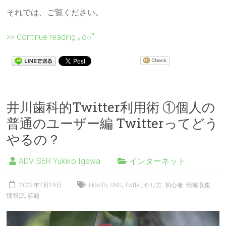
それでは、ご覧ください。
>> Continue reading ｡o○ﾟ
井川歯科的Twitter利用術 ①個人の
普通のユーザー編 Twitterってどう
やるの？
ADVISER Yukiko Igawa
インターネット
2022年2月19日
HowTo
,
SNS
,
Twtter
,
やり方
,
初心者
,
情報収集
,
情報源
,
話題