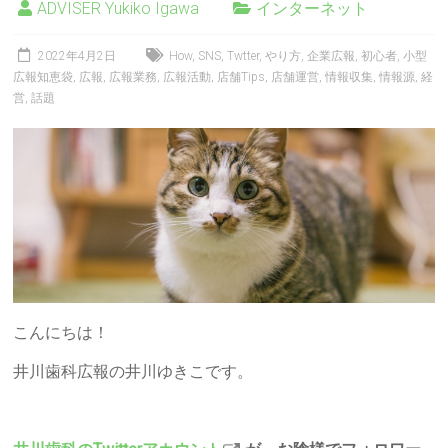
ADVISER Yukiko Igawa
インターネット
2022年4月2日
How
,
SNS
,
Twtter
,
やり方
,
企業広報
,
初心者
,
小型
広報知恵袋
,
広報
,
広報業務
,
広報活動
,
店舗Tips
,
店舗運営
,
情報収集
,
情報源
,
経
営
,
話題
こんにちは！
井川歯科広報の井川ゆきこです。