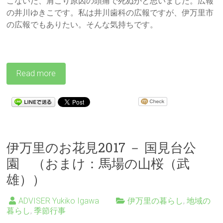
こないだ、肩こり原因の頭痛で死ぬかと思いました。広報
の井川ゆきこです。私は井川歯科の広報ですが、伊万里市
の広報でもありたい。そんな気持ちです。
Read more
伊万里のお花見2017 － 国見台公
園 （おまけ：馬場の山桜（武
雄））
ADVISER Yukiko Igawa
伊万里の暮らし
,
地域の
暮らし
,
季節行事