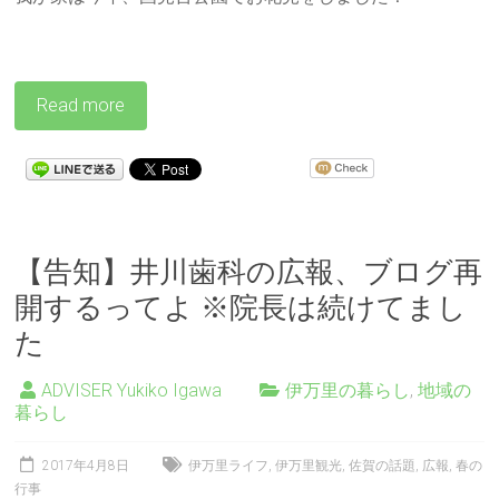
Read more
【告知】井川歯科の広報、ブログ再
開するってよ ※院長は続けてまし
た
ADVISER Yukiko Igawa
伊万里の暮らし
,
地域の
暮らし
2017年4月8日
伊万里ライフ
,
伊万里観光
,
佐賀の話題
,
広報
,
春の
行事