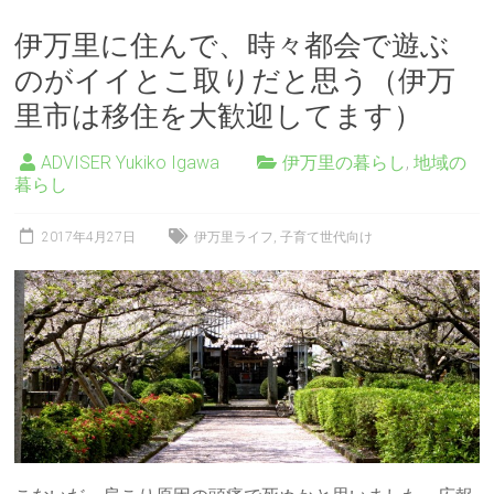
伊万里に住んで、時々都会で遊ぶ
のがイイとこ取りだと思う（伊万
里市は移住を大歓迎してます）
ADVISER Yukiko Igawa
伊万里の暮らし
,
地域の
暮らし
2017年4月27日
伊万里ライフ
,
子育て世代向け