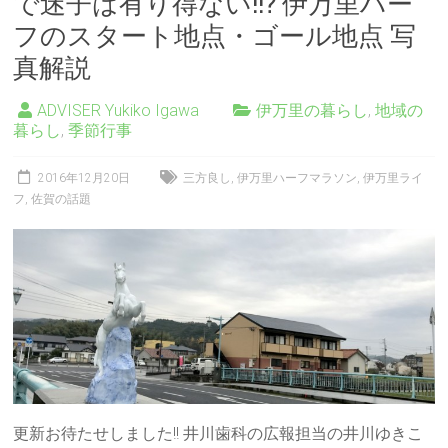
で迷子は有り得ない!!? 伊万里ハー
フのスタート地点・ゴール地点 写
真解説
ADVISER Yukiko Igawa
伊万里の暮らし
,
地域の
暮らし
,
季節行事
2016年12月20日
三方良し
,
伊万里ハーフマラソン
,
伊万里ライ
フ
,
佐賀の話題
更新お待たせしました!! 井川歯科の広報担当の井川ゆきこ