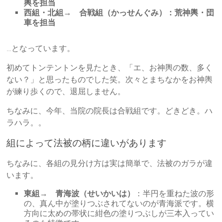
輿を担当
西組・北組→ 合戦組（かっせんぐみ）：荒神輿・団
車を担当
…となっています。
初めてトンテントンを見たとき、「エ、お神輿の数、多く
ない？」と思ったものでした笑。次々とまちなかをお神輿
が練り歩くので、退屈しません。
ちなみに、今年、当院の院長は合戦組です。どきどき。ハ
ラハラ。。
組によって法被の柄に違いがあります
ちなみに、各組の見分け方は実は簡単で、法被のガラが違
います。
東組→ 青海波（せいかいは）
：半円を重ねた波の形
の、真ん中が塗りつぶされてないのが青海派です。横
方向に太めの帯状に紺色の塗りつぶしが三本入ってい