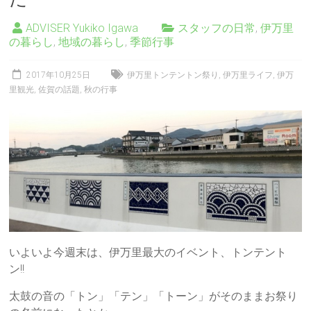
ADVISER Yukiko Igawa
スタッフの日常
,
伊万里
の暮らし
,
地域の暮らし
,
季節行事
2017年10月25日
伊万里トンテントン祭り
,
伊万里ライフ
,
伊万
里観光
,
佐賀の話題
,
秋の行事
いよいよ今週末は、伊万里最大のイベント、トンテント
ン!!
太鼓の音の「トン」「テン」「トーン」がそのままお祭り