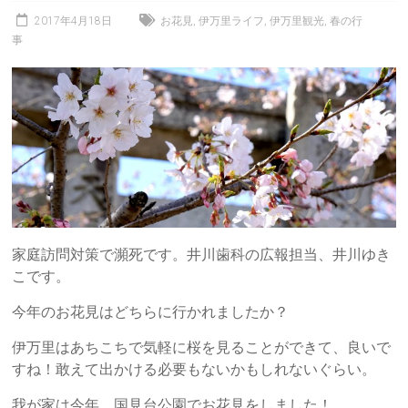
2017年4月18日
お花見
,
伊万里ライフ
,
伊万里観光
,
春の行
事
家庭訪問対策で瀕死です。井川歯科の広報担当、井川ゆき
こです。
今年のお花見はどちらに行かれましたか？
伊万里はあちこちで気軽に桜を見ることができて、良いで
すね！敢えて出かける必要もないかもしれないぐらい。
我が家は今年、国見台公園でお花見をしました！