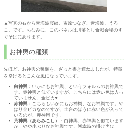
▲写真の右から青海波霞紋、吉原つなぎ、青海波、うろ
こ、です。ちなみに、このパネルは川落とし合戦会場のす
ぐそばにあります。
お神輿の種類
先ほど、お神輿の種類を、ざっと書き連ねましたが、特徴
を挙げるとこんな風になっています。
白神輿
：いかにもお神輿、というフォルムのお神輿で
す。赤神輿と似ていますが、こちらには赤い色は入っ
ていません。金ピカ♥
赤神輿
：こちらもいかにもお神輿、なお神輿です。や
はり金ピカなのですが、土台のほうに赤い色が入って
いるのが、赤神輿です。
荒神輿（あらみこし）
：白神輿、赤神輿と似ています
が、やや小ぶりなお神輿です。巡幸時の掛け声は、