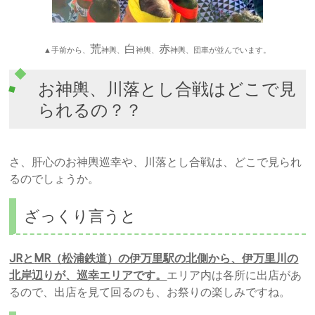
荒
白
赤
▲
手前から、
神輿、
神輿、
神輿、団車が並んでいます。
お神輿、川落とし合戦はどこで見
られるの？？
さ、肝心のお神輿巡幸や、川落とし合戦は、どこで見られ
るのでしょうか。
ざっくり言うと
JR
と
MR
（松浦鉄道）の伊万里駅の北側から、伊万里川の
北岸辺りが、巡幸エリアです。
エリア内は各所に出店があ
るので、出店を見て回るのも、お祭りの楽しみですね。