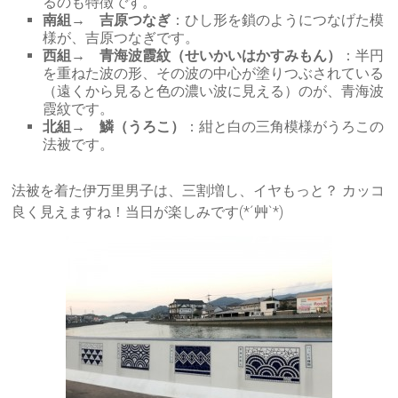
るのも特徴です。
南組→ 吉原つなぎ
：ひし形を鎖のようにつなげた模
様が、吉原つなぎです。
西組→ 青海波霞紋（せいかいはかすみもん）
：半円
を重ねた波の形、その波の中心が塗りつぶされている
（遠くから見ると色の濃い波に見える）のが、青海波
霞紋です。
北組→ 鱗（うろこ）
：紺と白の三角模様がうろこの
法被です。
法被を着た伊万里男子は、三割増し、イヤもっと？ カッコ
良く見えますね！当日が楽しみです(*´艸`*)