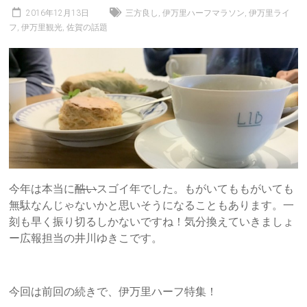
2016年12月13日
三方良し
,
伊万里ハーフマラソン
,
伊万里ライ
フ
,
伊万里観光
,
佐賀の話題
今年は本当に
酷い
スゴイ年でした。もがいてももがいても
無駄なんじゃないかと思いそうになることもあります。一
刻も早く振り切るしかないですね！気分換えていきましょ
ー広報担当の井川ゆきこです。
今回は前回の続きで、伊万里ハーフ特集！