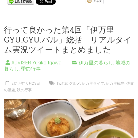
行って良かった第4回「伊万里
GYU.GYU.バル」総括 リアルタイ
ム実況ツイートまとめました
ADVISER Yukiko Igawa
伊万里の暮らし
,
地域の
暮らし
,
季節行事
2017年10月23日
Twitter
,
グルメ
,
伊万里ライフ
,
伊万里観光
,
佐賀
の話題
,
秋の行事