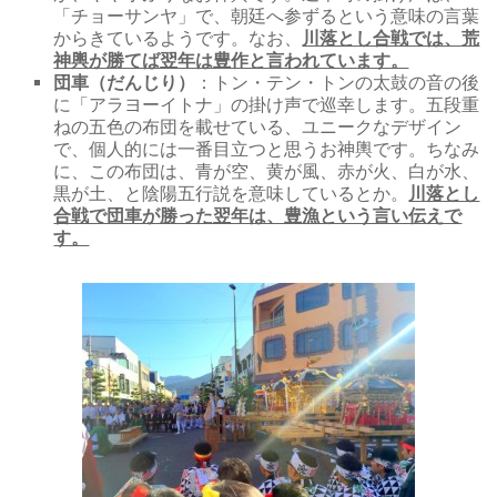
「チョーサンヤ」で、朝廷へ参ずるという意味の言葉
からきているようです。なお、
川落とし合戦では、荒
神輿が勝てば翌年は豊作と言われています。
団車（だんじり）
：トン・テン・トンの太鼓の音の後
に「アラヨーイトナ」の掛け声で巡幸します。五段重
ねの五色の布団を載せている、ユニークなデザイン
で、個人的には一番目立つと思うお神輿です。ちなみ
に、この布団は、青が空、黄が風、赤が火、白が水、
黒が土、と陰陽五行説を意味しているとか。
川落とし
合戦で団車が勝った翌年は、豊漁という言い伝えで
す。