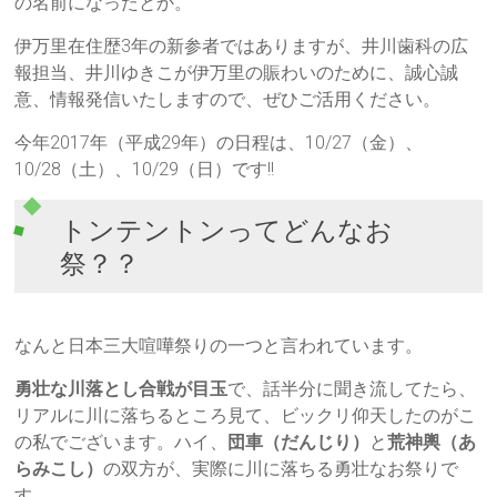
の名前になったとか。
伊万里在住歴3年の新参者ではありますが、井川歯科の広
報担当、井川ゆきこが伊万里の賑わいのために、誠心誠
意、情報発信いたしますので、ぜひご活用ください。
今年2017年（平成29年）の日程は、10/27（金）、
10/28（土）、10/29（日）です!!
トンテントンってどんなお
祭？？
なんと日本三大喧嘩祭りの一つと言われています。
勇壮な川落とし合戦が目玉
で、話半分に聞き流してたら、
リアルに川に落ちるところ見て、ビックリ仰天したのがこ
の私でございます。ハイ、
団車（だんじり）
と
荒神輿（あ
らみこし）
の双方が、実際に川に落ちる勇壮なお祭りで
す。