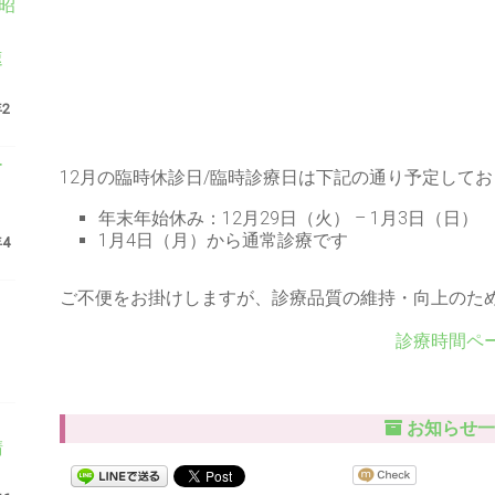
 昭
り
速
）
年2
ー
12月の臨時休診日/臨時診療日は下記の通り予定して
年末年始休み：12月29日（火） – 1月3日（日）
1月4日（月）から通常診療です
年4
ご不便をお掛けしますが、診療品質の維持・向上のた
診療時間ペ
保
お知らせ一
晴