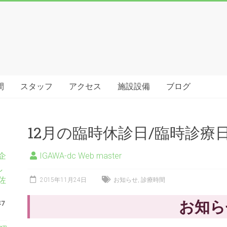
間
スタッフ
アクセス
施設設備
ブログ
12月の臨時休診日/臨時診療
企
IGAWA-dc Web master
し
佐
2015年11月24日
お知らせ
,
診療時間
お知ら
年7