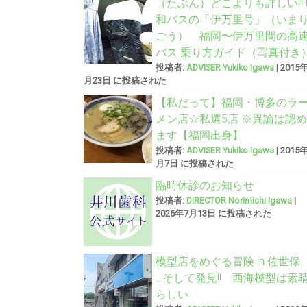
（たぶん）どこよりも詳しい‼︎
和バスの「伊万里号」（いま
ごう） 福岡〜伊万里間の高
バス 乗り方ガイド（写真付き
投稿者:
ADVISER Yukiko Igawa
|
2015
月23日 に投稿された
【私だって】福岡・博多のラ
メン店☆私選5店 ※異論は認め
ます【福岡出身】
投稿者:
ADVISER Yukiko Igawa
|
2015
月7日 に投稿された
臨時休診のお知らせ
投稿者:
DIRECTOR Norimichi Igawa
|
2026年7月13日 に投稿された
模型店をめぐる冒険 in 佐世
…そして発見!! 西海模型は素
らしい